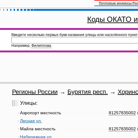
Почтовые индексы Ро
Коды ОКАТО и
Введите несколько первых букв названия улицы или населённого пункт
Например,
Филиппова
.
Регионы России
→
Бурятия респ.
→
Хоринс
Улицы:
Аэропорт местность
81257835002
Лесная ул.
Майла местность
81257835002
Набережная ул.