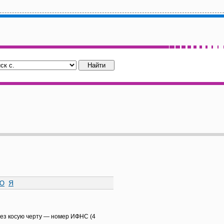
Ю
Я
рез косую черту — номер ИФНС (4