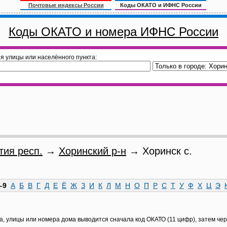
Почтовые индексы России
Коды ОКАТО и ИФНС России
Коды ОКАТО и номера ИФНС России
я улицы или населённого пункта:
тия респ.
→
Хоринский р-н
→ Хоринск с.
–9
А
Б
В
Г
Д
Е
Ё
Ж
З
И
К
Л
М
Н
О
П
Р
С
Т
У
Ф
Х
Ц
Э
а, улицы или номера дома выводится сначала код ОКАТО (11 цифр), затем че