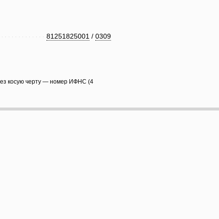
81251825001
/
0309
рез косую черту — номер ИФНС (4