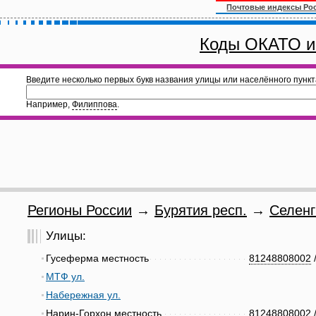
Почтовые индексы Ро
Коды ОКАТО и
Введите несколько первых букв названия улицы или населённого пункт
Например,
Филиппова
.
Регионы России
→
Бурятия респ.
→
Селенг
Улицы:
Гусеферма местность
81248808002
МТФ ул.
Набережная ул.
Нарин-Горхон местность
81248808002