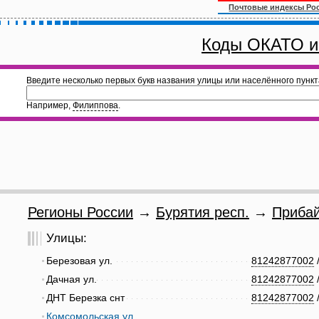
Почтовые индексы Ро
Коды ОКАТО и
Введите несколько первых букв названия улицы или населённого пункт
Например,
Филиппова
.
Регионы России
→
Бурятия респ.
→
Прибай
Улицы:
Березовая ул.
81242877002
Дачная ул.
81242877002
ДНТ Березка снт
81242877002
Комсомольская ул.