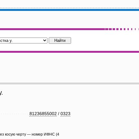
.
81236855002
/
0323
рез косую черту — номер ИФНС (4