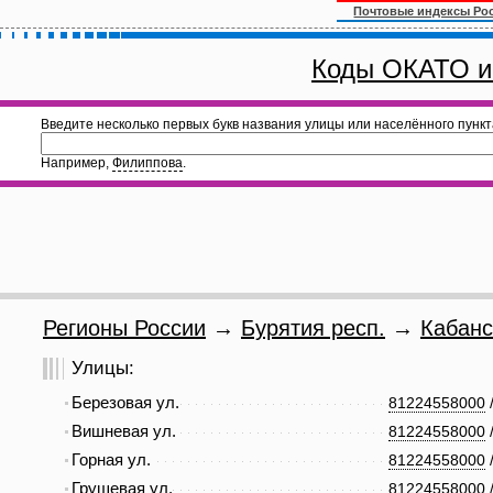
Почтовые индексы Ро
Коды ОКАТО и
Введите несколько первых букв названия улицы или населённого пункт
Например,
Филиппова
.
Регионы России
→
Бурятия респ.
→
Кабанс
Улицы:
Березовая ул.
81224558000
Вишневая ул.
81224558000
Горная ул.
81224558000
Грушевая ул.
81224558000