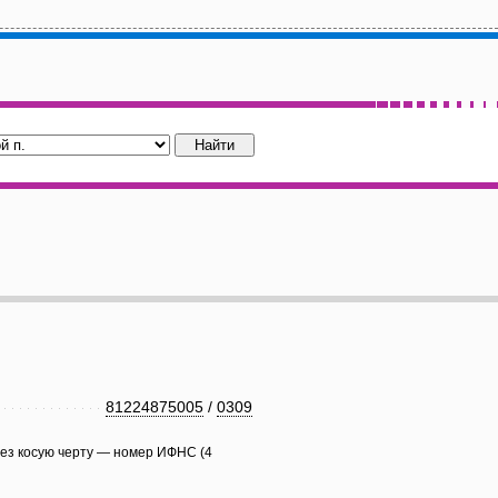
81224875005
/
0309
рез косую черту — номер ИФНС (4