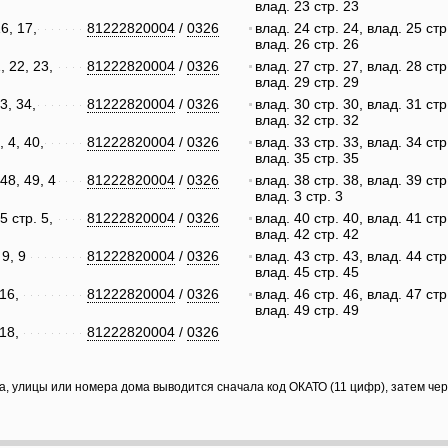
влад. 23 стр. 23
16, 17,
81222820004
/
0326
влад. 24 стр. 24, влад. 25 стр
влад. 26 стр. 26
, 22, 23,
81222820004
/
0326
влад. 27 стр. 27, влад. 28 стр
влад. 29 стр. 29
33, 34,
81222820004
/
0326
влад. 30 стр. 30, влад. 31 стр
влад. 32 стр. 32
, 4, 40,
81222820004
/
0326
влад. 33 стр. 33, влад. 34 стр
влад. 35 стр. 35
 48, 49, 4
81222820004
/
0326
влад. 38 стр. 38, влад. 39 стр
влад. 3 стр. 3
5 стр. 5,
81222820004
/
0326
влад. 40 стр. 40, влад. 41 стр
влад. 42 стр. 42
 9, 9
81222820004
/
0326
влад. 43 стр. 43, влад. 44 стр
влад. 45 стр. 45
 16,
81222820004
/
0326
влад. 46 стр. 46, влад. 47 стр
влад. 49 стр. 49
 18,
81222820004
/
0326
а, улицы или номера дома выводится сначала код ОКАТО (11 цифр), затем че