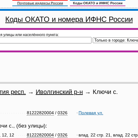
Почтовые индексы России
Коды ОКАТО и ИФНС России
Коды ОКАТО и номера ИФНС России
я улицы или населённого пункта:
тия респ.
→
Иволгинский р-н
→ Ключи с.
81222820004
/
0326
Полевая ул.
чи с., (без улицы):
, 12, 12
81222820004
/
0326
влад. 22 стр. 21, влад. 22 стр