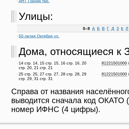
ДНТ Горняк тер.
Улицы:
0–9
А
Б
В
Г
Д
З
К
Л
50-летия Октября ул.
Дома, относящиеся к За
14 стр. 14, 15 стр. 15, 16 стр. 16, 20
81221501000
стр. 20, 21 стр. 21
25 стр. 25, 27 стр. 27, 28 стр. 28, 29
81221501000
стр. 29, 31 стр. 31
Справа от названия населённог
выводится сначала код ОКАТО (
номер ИФНС (4 цифры).