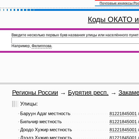
Почтовые индексы Ро
Коды ОКАТО и
Введите несколько первых букв названия улицы или населённого пункт
Например,
Филиппова
.
Регионы России
→
Бурятия респ.
→
Закаме
Улицы:
Баруун Адаг местность
81221845001
Бильчир местность
81221845001
Доодо Хужир местность
81221845001
Дээдэ Хужир местность
81221845001