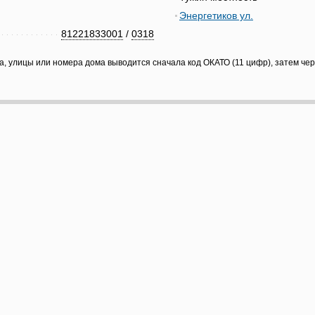
Энергетиков ул.
81221833001
/
0318
а, улицы или номера дома выводится сначала код ОКАТО (11 цифр), затем че