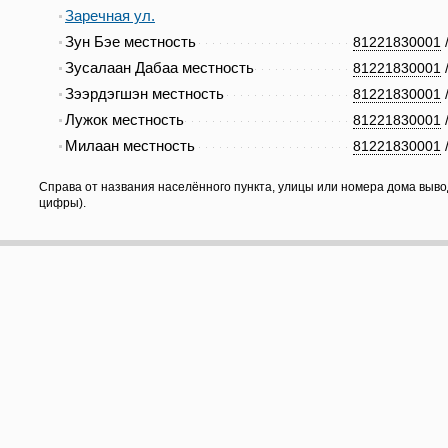
Заречная ул.
Зун Бэе местность
81221830001
Зусалаан Дабаа местность
81221830001
Зээрдэгшэн местность
81221830001
Лужок местность
81221830001
Милаан местность
81221830001
Справа от названия населённого пункта, улицы или номера дома выво
цифры).