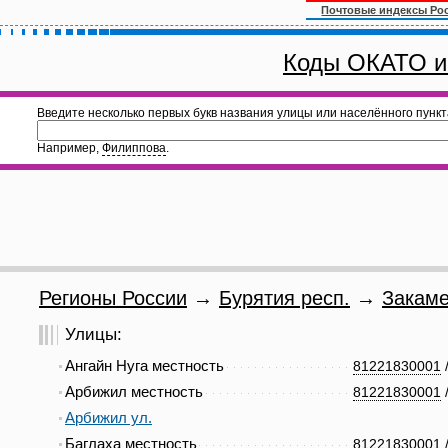
Почтовые индексы Ро
Коды ОКАТО и
Введите несколько первых букв названия улицы или населённого пункт
Например,
Филиппова
.
Регионы России
→
Бурятия респ.
→
Закаме
Улицы:
Ангайн Нуга местность
81221830001
Арбижил местность
81221830001
Арбижил ул.
Баглаха местность
81221830001