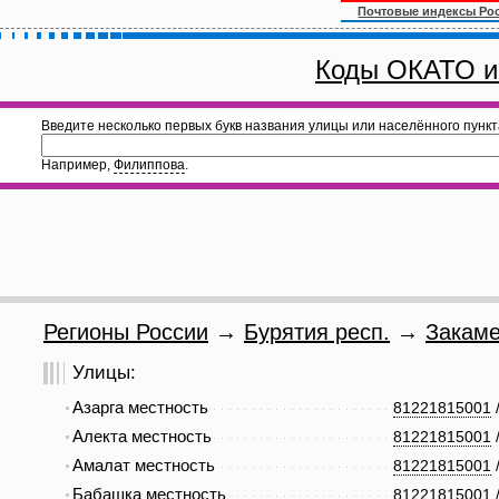
Почтовые индексы Ро
Коды ОКАТО и
Введите несколько первых букв названия улицы или населённого пункт
Например,
Филиппова
.
Регионы России
→
Бурятия респ.
→
Закаме
Улицы:
Азарга местность
81221815001
Алекта местность
81221815001
Амалат местность
81221815001
Бабашка местность
81221815001