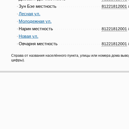
Зун Бэе местность
81221812001
Лесная ул.
Молодежная ул.
Нарин местность
81221812001
Новая ул.
Овчарня местность
81221812001
Справа от названия населённого пункта, улицы или номера дома выво
цифры).