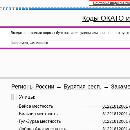
Почтовые индексы Ро
Коды ОКАТО и
Введите несколько первых букв названия улицы или населённого пункт
Например,
Филиппова
.
Регионы России
→
Бурятия респ.
→
Закаме
Улицы:
Байса местность
81221812001
Бильчир местность
81221812001
Гуя-Зураа местность
81221812001
Дабаан Адаг местность
81221812001