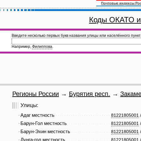
Почтовые индексы Ро
Коды ОКАТО и
Введите несколько первых букв названия улицы или населённого пункт
Например,
Филиппова
.
Регионы России
→
Бурятия респ.
→
Закаме
Улицы:
Адаг местность
81221805001
Барун-Гол местность
81221805001
Барун-Эхин местность
81221805001
Дунга-гол местность
81221805001