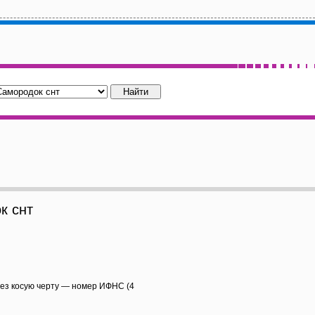
к снт
рез косую черту — номер ИФНС (4