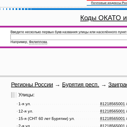
Почтовые индексы Ро
Коды ОКАТО и
Введите несколько первых букв названия улицы или населённого пункт
Например,
Филиппова
.
Регионы России
→
Бурятия респ.
→
Заигра
Улицы:
1-я ул.
81218565001
12-я ул.
81218565001
15-я (СНТ 60 лет Бурятии) ул.
81218565001
2-я ул.
81218565001