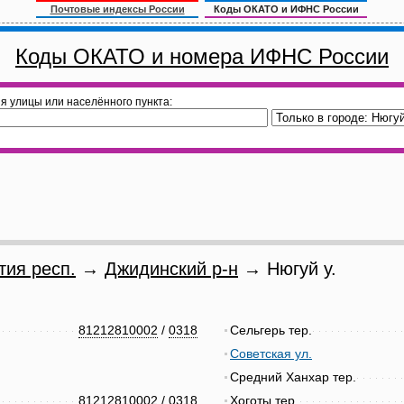
Почтовые индексы России
Коды ОКАТО и ИФНС России
Коды ОКАТО и номера ИФНС России
я улицы или населённого пункта:
тия респ.
→
Джидинский р-н
→ Нюгуй у.
81212810002
/
0318
Сельгерь тер.
Советская ул.
Средний Ханхар тер.
81212810002
/
0318
Хоготы тер.