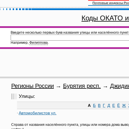
Почтовые индексы Ро
Коды ОКАТО и
Введите несколько первых букв названия улицы или населённого пункт
Например,
Филиппова
.
Регионы России
→
Бурятия респ.
→
Джидин
Улицы:
А
Б
В
Г
Д
Е
Ё
Ж
Автомобилистов ул.
Справа от названия населённого пункта, улицы или номера дома выво