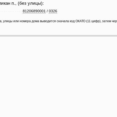
икан п., (без улицы):
81206890001
/
0326
а, улицы или номера дома выводится сначала код ОКАТО (11 цифр), затем че