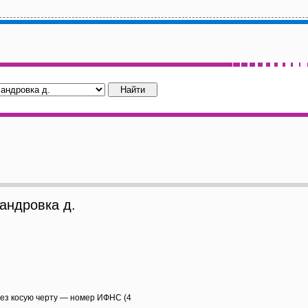
ндровка д.
рез косую черту — номер ИФНС (4