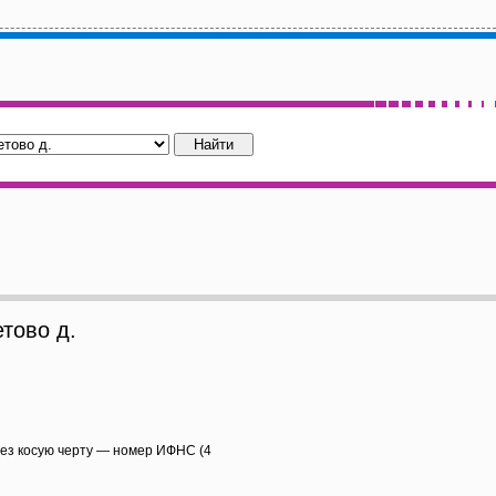
тово д.
рез косую черту — номер ИФНС (4