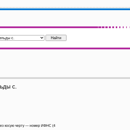
ьды с.
рез косую черту — номер ИФНС (4