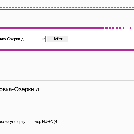
вка-Озерки д.
рез косую черту — номер ИФНС (4