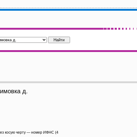
имовка д.
рез косую черту — номер ИФНС (4