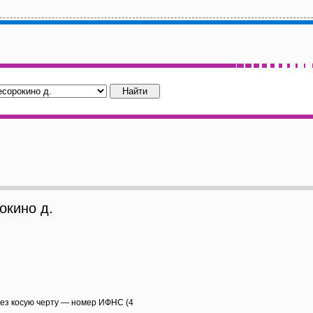
кино д.
рез косую черту — номер ИФНС (4