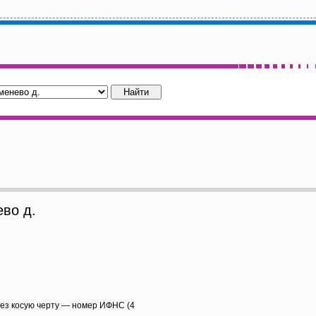
во д.
рез косую черту — номер ИФНС (4