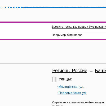
Введите несколько первых букв названи
Например,
Филиппова
.
Регионы России
→
Башк
Улицы:
Молодёжная ул.
Первомайская ул.
Справа от названия населённого пункт