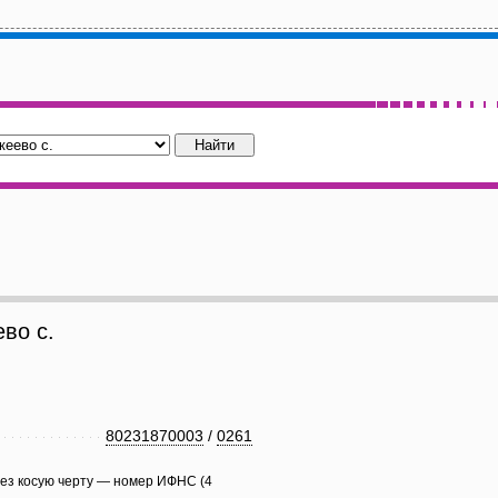
во с.
80231870003
/
0261
рез косую черту — номер ИФНС (4