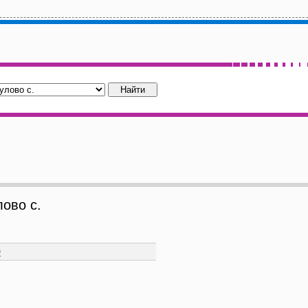
ово с.
Ю