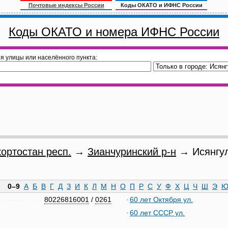
Почтовые индексы России
Коды ОКАТО и ИФНС России
Коды ОКАТО и номера ИФНС России
я улицы или населённого пункта:
ортостан респ.
→
Зианчуринский р-н
→ Исянгул
0–9
А
Б
В
Г
Д
З
И
К
Л
М
Н
О
П
Р
С
У
Ф
Х
Ц
Ч
Ш
Э
80226816001
/
0261
60 лет Октября ул.
60 лет СССР ул.