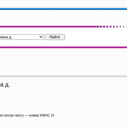
а д.
рез косую черту — номер ИФНС (4