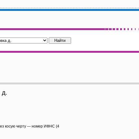
 д.
рез косую черту — номер ИФНС (4