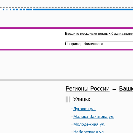
Введите несколько первых букв названи
Например,
Филиппова
.
Регионы России
→
Башк
Улицы:
Луговая ул.
Малика Вахитова ул.
Молодежная ул.
Набережная ул.