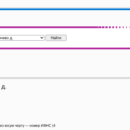
 д.
рез косую черту — номер ИФНС (4