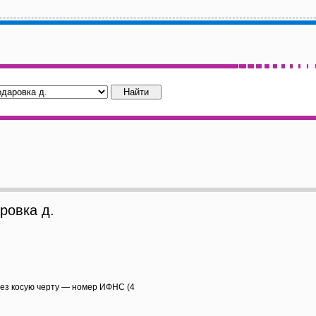
овка д.
рез косую черту — номер ИФНС (4