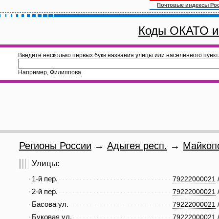
Почтовые индексы Ро
Коды ОКАТО и
Введите несколько первых букв названия улицы или населённого пункт
Например,
Филиппова
.
Регионы России
→
Адыгея респ.
→
Майкопс
Улицы:
1-й пер.
79222000021
2-й пер.
79222000021
Басова ул.
79222000021
Буковая ул.
79222000021