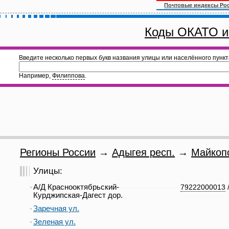
Почтовые индексы Ро
Коды ОКАТО и
Введите несколько первых букв названия улицы или населённого пункт
Например,
Филиппова
.
Регионы России
→
Адыгея респ.
→
Майкопс
Улицы:
А/Д Краснооктябрьский-
79222000013
Курджипская-Дагест дор.
Заречная ул.
Зеленая ул.